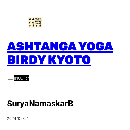
内
容
を
ス
キ
ッ
ASHTANGA YOGA
プ
BIRDY KYOTO
INQUIRY
SuryaNamaskarB
2024/05/31