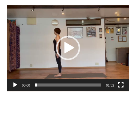
動
画
プ
レ
ー
ヤ
ー
00:00
01:32