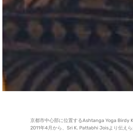
京都市中心部に位置するashtanga Yoga Birdy Kyot
2011年4月から、Sri K. Pattabhi Jois