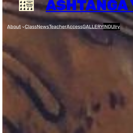
ASHTANGA 
About
Class
News
Teacher
Access
GALLERY
INQUIry