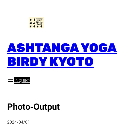
内
容
を
ス
キ
ッ
ASHTANGA YOGA
プ
BIRDY KYOTO
INQUIRY
Photo-Output
2024/04/01