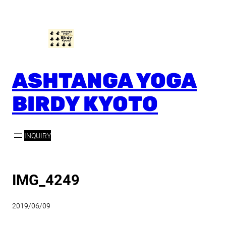
内
容
を
ス
キ
ッ
ASHTANGA YOGA
プ
BIRDY KYOTO
INQUIRY
IMG_4249
2019/06/09