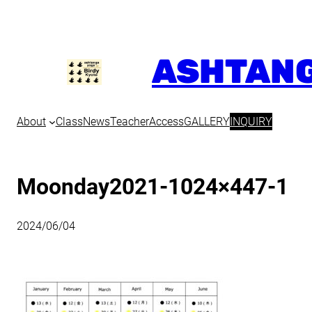
内
容
を
ASHTANG
ス
キ
ッ
プ
About
Class
News
Teacher
Access
GALLERY
INQUIRY
Moonday2021-1024×447-1
2024/06/04