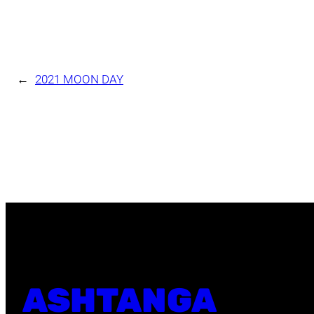
←
2021 MOON DAY
ASHTANGA