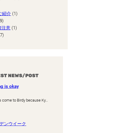
師ご紹介
(1)
9)
諸注意
(1)
7)
EST NEWS/POST
ng is okay
s come to Birdy because Ky…
ールデンウイーク