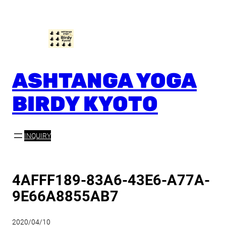
内
容
を
ス
キ
ッ
ASHTANGA YOGA
プ
BIRDY KYOTO
INQUIRY
4AFFF189-83A6-43E6-A77A-
9E66A8855AB7
2020/04/10