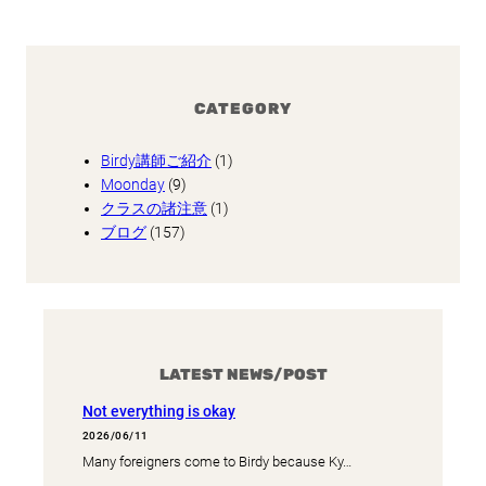
CATEGORY
Birdy講師ご紹介
(1)
Moonday
(9)
クラスの諸注意
(1)
ブログ
(157)
LATEST NEWS/POST
Not everything is okay
2026/06/11
Many foreigners come to Birdy because Ky…