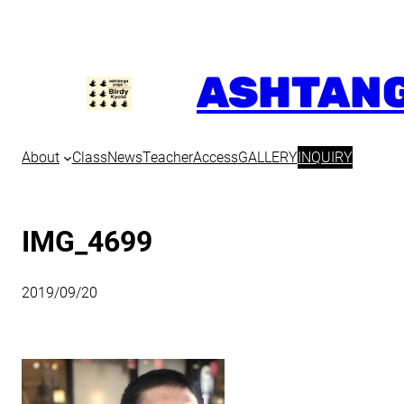
内
容
を
ASHTANG
ス
キ
ッ
プ
About
Class
News
Teacher
Access
GALLERY
INQUIRY
IMG_4699
2019/09/20