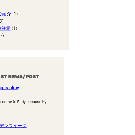
師ご紹介
(1)
9)
諸注意
(1)
7)
EST NEWS/POST
ng is okay
s come to Birdy because Ky…
ールデンウイーク