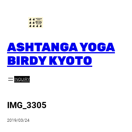
内
容
を
ス
キ
ッ
ASHTANGA YOGA
プ
BIRDY KYOTO
INQUIRY
IMG_3305
2019/03/24