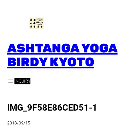
内
容
を
ス
キ
ッ
ASHTANGA YOGA
プ
BIRDY KYOTO
INQUIRY
IMG_9F58E86CED51-1
2018/09/15