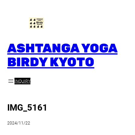
内
容
を
ス
キ
ッ
ASHTANGA YOGA
プ
BIRDY KYOTO
INQUIRY
IMG_5161
2024/11/22